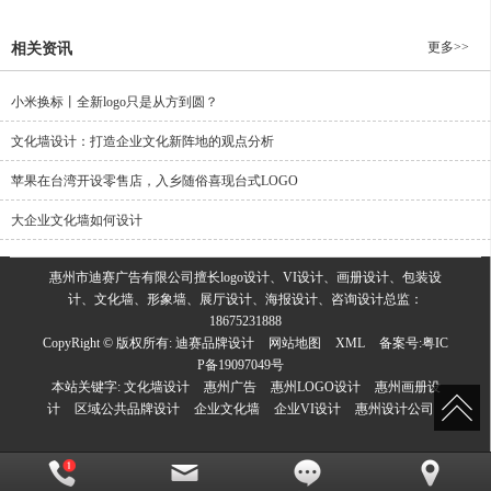
更多>>
相关资讯
小米换标丨全新logo只是从方到圆？
文化墙设计：打造企业文化新阵地的观点分析
苹果在台湾开设零售店，入乡随俗喜现台式LOGO
大企业文化墙如何设计
惠州市迪赛广告有限公司擅长logo设计、VI设计、画册设计、包装设
计、文化墙、形象墙、展厅设计、海报设计、咨询设计总监：
18675231888
CopyRight © 版权所有:
迪赛品牌设计
网站地图
XML
备案号:
粤IC
P备19097049号
本站关键字:
文化墙设计
惠州广告
惠州LOGO设计
惠州画册设
计
区域公共品牌设计
企业文化墙
企业VI设计
惠州设计公司